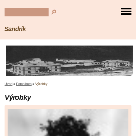
Sandrik
Úvod
»
Fotoalbum
»
Výrobky
Výrobky